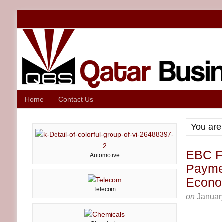
Home
Contact Us
You are
EBC Fi
Automotive
Payme
Econ
Telecom
on
Januar