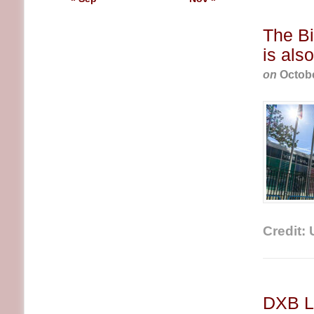
The Bi
is als
on
Octobe
Credit: 
DXB LI