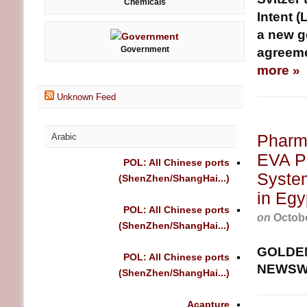
Chemicals
Intent (
a new g
Government
agreemen
more »
Unknown Feed
Pharma
Arabic
EVA Ph
POL: All Chinese ports
System
(ShenZhen/ShangHai...)
in Egy
POL: All Chinese ports
on
Octobe
(ShenZhen/ShangHai...)
GOLDEN,
POL: All Chinese ports
NEWSW
(ShenZhen/ShangHai...)
Acapture