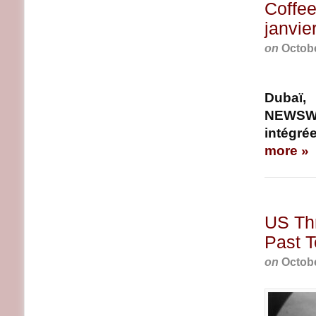
Coffee
janvie
on
Octobe
Dubaï,
NEWSWI
intégré
more »
US Thr
Past T
on
Octobe