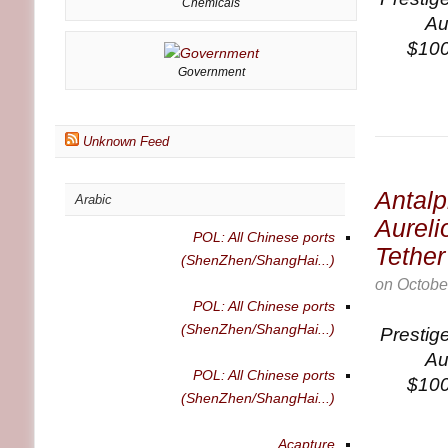
Chemicals
Au
$100
Government
Unknown Feed
Antalp
Arabic
Aureli
POL: All Chinese ports
Tether
(ShenZhen/ShangHai...)
on
Octobe
POL: All Chinese ports
(ShenZhen/ShangHai...)
Prestig
Au
POL: All Chinese ports
$100
(ShenZhen/ShangHai...)
Acapture