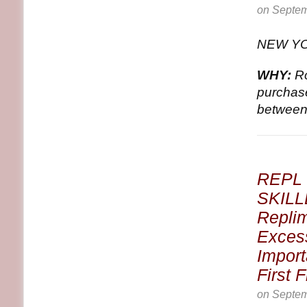
on
Septem
NEW YO
WHY:
Ro
purchas
between 
REPL
SKILL
Replim
Exces
Import
First 
on
Septem