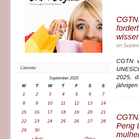
CGTN:
forder
wissen
on
Septem
CGTN ve
Calendar
UNESCO–
2025, d
September 2025
jährigen 
M
T
W
T
F
S
S
1
2
3
4
5
6
7
8
9
10
11
12
13
14
15
16
17
18
19
20
21
CGTN:
22
23
24
25
26
27
28
Peng 
29
30
mulher
« Aug
Oct »