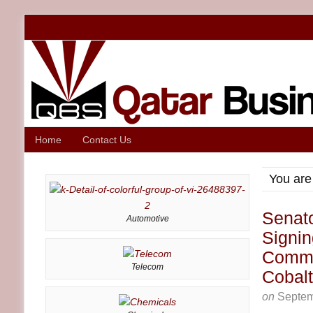
Home
Contact Us
You are
Senato
Automotive
Signin
Commo
Telecom
Cobalt
on
Septem