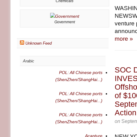
Chemicals
WASHING
NEWSWIRE
Government
venture
announce
more »
Unknown Feed
Arabic
SOC 
POL: All Chinese ports
INVES
(ShenZhen/ShangHai...)
Offsho
POL: All Chinese ports
of $10
(ShenZhen/ShangHai...)
Septem
Action
POL: All Chinese ports
on
Septem
(ShenZhen/ShangHai...)
Acapture
NEW YO