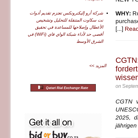
WHY:
Ro
شركة أرو إليكترونكس تعتزم تقديم أدوات
نت سكاوت المتنقلة للتحليل وتشخيص
purchase
الأعطال وإصلاحها للمساعدة في تحقيق
[...]
Read
أقصى حد لأداء شبكة الواي فاي (WiFi) في
الشرق الأوسط
CGTN:
<< المزيد
forder
wissen
on
Septem
Qatari Rial Exchange Rate
CGTN ve
UNESCO–
2025, d
jährigen 