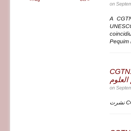
on
Septem
A CGTN 
UNESCO 
coincid
Pequim n
CGTN: تعزيز “قوة النساء”: Peng Liyuan ى
العلوم
on
Septem