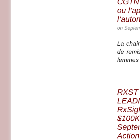
CGTN :
ou l’a
l’auto
on
Septem
La chaî
de remi
femmes 2
RXST
LEADI
RxSigh
$100K 
Septem
Actio