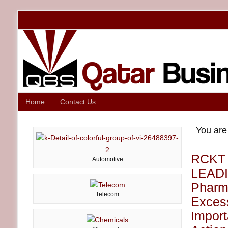
Home
Contact Us
You are
RCKT
Automotive
LEADI
Pharma
Telecom
Exces
Import