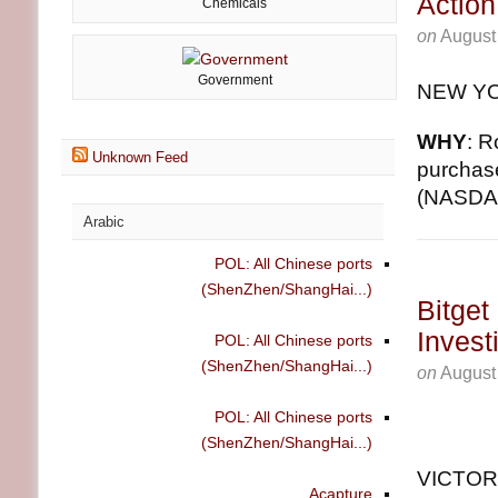
Actio
Chemicals
on
August
Government
NEW YO
WHY
: R
Unknown Feed
purchas
(NASDAQ
Arabic
POL: All Chinese ports
(ShenZhen/ShangHai...)
Bitget
Invest
POL: All Chinese ports
(ShenZhen/ShangHai...)
on
August
POL: All Chinese ports
(ShenZhen/ShangHai...)
VICTORI
Acapture