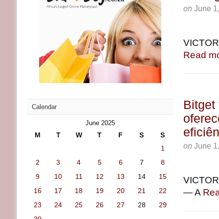
on
June 1
VICTORI
Read mo
Bitget
Calendar
oferec
June 2025
eficiê
M
T
W
T
F
S
S
on
June 1
1
2
3
4
5
6
7
8
9
10
11
12
13
14
15
VICTORI
16
17
18
19
20
21
22
— A
Rea
23
24
25
26
27
28
29