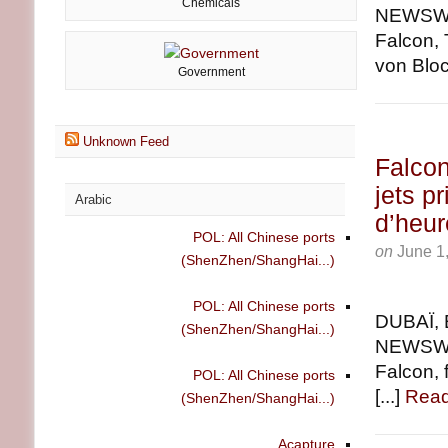
Chemicals
NEWSWIR
Falcon, 
von Bloc
Government
Unknown Feed
Falcon
jets p
Arabic
d’heur
POL: All Chinese ports
on
June 1
(ShenZhen/ShangHai...)
POL: All Chinese ports
DUBAÏ, 
(ShenZhen/ShangHai...)
NEWSWIR
Falcon, 
POL: All Chinese ports
[...]
Read
(ShenZhen/ShangHai...)
Acapture