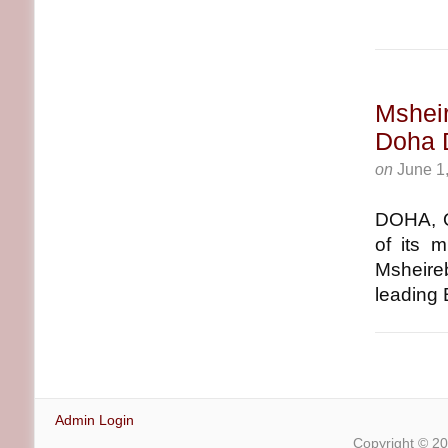
Msheir
Doha D
on
June 1
DOHA, Q
of its 
Msheireb
leading B
Admin Login
Copyright © 2