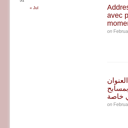
31
Addres
« Jul
avec p
momen
on
Februa
 شاطىء العنوان
بمسابح
 خاصة
on
Februa