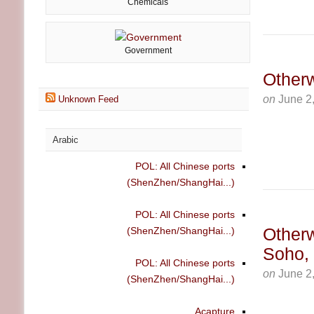
Chemicals
Government
Other
on
June 2
Unknown Feed
Arabic
POL: All Chinese ports
(ShenZhen/ShangHai...)
POL: All Chinese ports
Otherw
(ShenZhen/ShangHai...)
Soho,
POL: All Chinese ports
on
June 2
(ShenZhen/ShangHai...)
Acapture