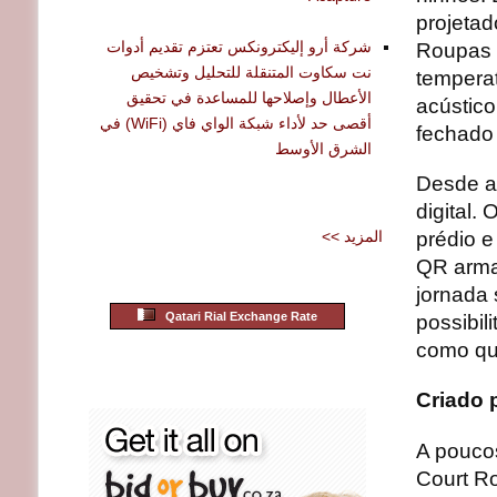
projetad
شركة أرو إليكترونكس تعتزم تقديم أدوات
Roupas 
نت سكاوت المتنقلة للتحليل وتشخيص
temperat
الأعطال وإصلاحها للمساعدة في تحقيق
acústic
أقصى حد لأداء شبكة الواي فاي (WiFi) في
fechado 
الشرق الأوسط
Desde a 
digital.
<< المزيد
prédio 
QR arma
jornada 
Qatari Rial Exchange Rate
possibi
como qu
Criado 
A poucos
Court R