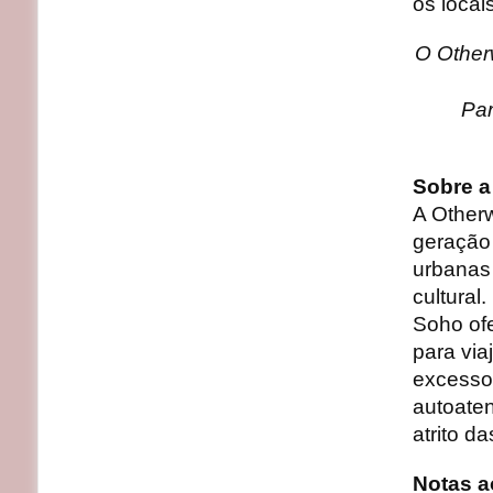
os locais
O Other
Par
Sobre a
A Other
geração 
urbanas 
cultural
Soho of
para via
excesso.
autoaten
atrito d
Notas a