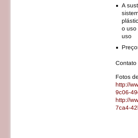
A sust
sistem
plásti
o uso
uso
Preços
Contato
Fotos d
http://
9c06-49
http://
7ca4-42