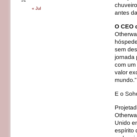
31
chuveiro
« Jul
antes da
O CEO d
Otherwa
hóspede
sem des
jornada 
com um 
valor ex
mundo.”
E o Soh
Projetad
Otherwa
Unido e
espírito