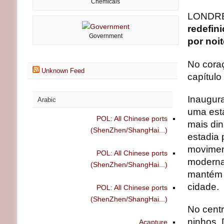
Chemicals
LONDRE
redefin
Government
por noi
No coraç
Unknown Feed
capítulo
Inaugur
Arabic
uma esta
POL: All Chinese ports
mais din
(ShenZhen/ShangHai...)
estadia
movimen
POL: All Chinese ports
moderna
(ShenZhen/ShangHai...)
mantém 
cidade.
POL: All Chinese ports
(ShenZhen/ShangHai...)
No cent
ninhos. 
Acapture