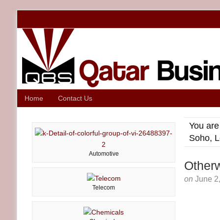
Home
Contact Us
You are
Soho, L
Automotive
Other
on
June 2
Telecom