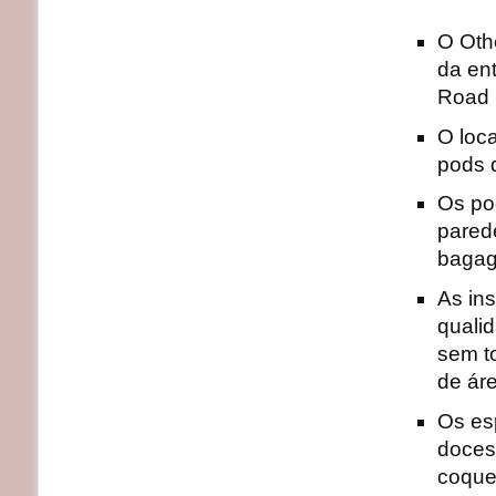
O Oth
da en
Road
O loca
pods 
Os po
pared
bagag
As in
qualid
sem t
de ár
Os es
doces,
coque