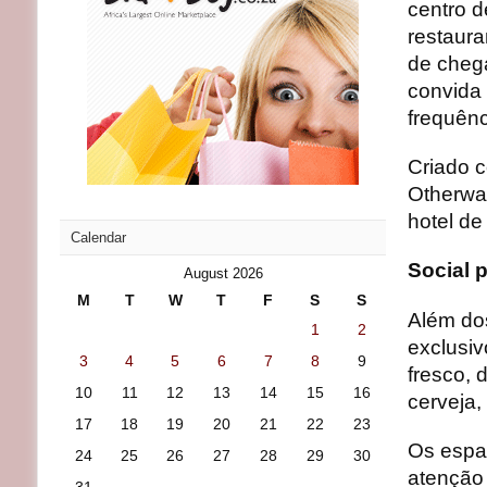
centro d
restaura
de chega
convida 
frequênc
Criado c
Otherwa
hotel de
Calendar
Social 
August 2026
M
T
W
T
F
S
S
Além do
1
2
exclusiv
3
4
5
6
7
8
9
fresco, 
10
11
12
13
14
15
16
cerveja,
17
18
19
20
21
22
23
Os espa
24
25
26
27
28
29
30
atenção