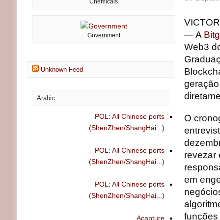
Chemicals
VICTORI
— A
Bitg
Government
Web3 do
Graduaçã
Unknown Feed
Blockcha
geração
diretame
Arabic
POL: All Chinese ports
O cronog
(ShenZhen/ShangHai...)
entrevi
dezembro
POL: All Chinese ports
revezar 
(ShenZhen/ShangHai...)
responsa
em enge
POL: All Chinese ports
negócios
(ShenZhen/ShangHai...)
algoritm
funções 
Acapture