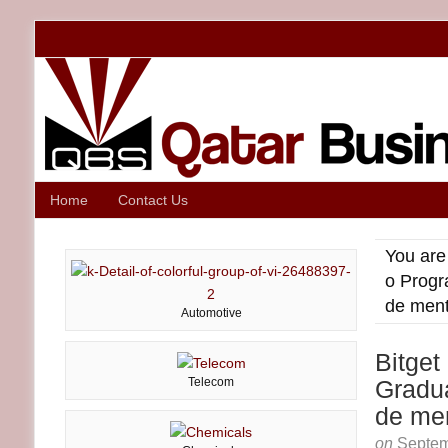
Home
Contact Us
You are
o Progr
de men
Automotive
Bitget
Telecom
Gradu
de me
on
Septem