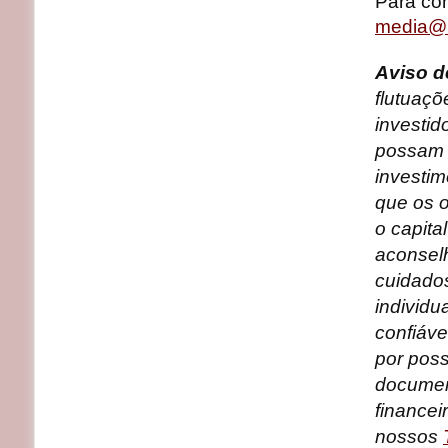
Para con
media@b
Aviso d
flutuaçõ
investi
possam c
investim
que os o
o capita
aconsel
cuidados
individ
confiáve
por poss
documen
financei
nossos