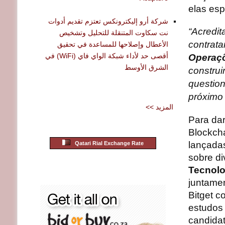
elas esp
شركة أرو إليكترونكس تعتزم تقديم أدوات
“Acredit
نت سكاوت المتنقلة للتحليل وتشخيص
contrata
الأعطال وإصلاحها للمساعدة في تحقيق
أقصى حد لأداء شبكة الواي فاي (WiFi) في
Operaçõ
الشرق الأوسط
construi
question
próximo 
<< المزيد
Para dar
Blockcha
lançadas
Qatari Rial Exchange Rate
sobre d
Tecnolo
juntame
Bitget c
estudos
candidat