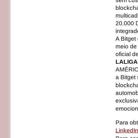
sem cust
blockcha
multicad
20.000 
integrad
A Bitget
meio de 
oficial 
LALIGA
AMÉRICA
a Bitget
blockch
automobi
exclusi
emocion
Para ob
LinkedI