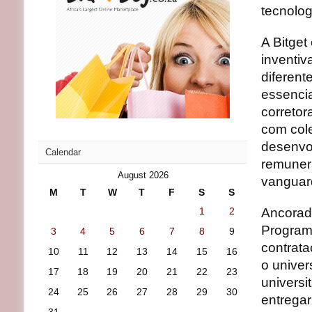
tecnolog
A Bitget
inventiv
diferent
essenci
correto
com col
desenvol
Calendar
remunera
August 2026
vanguar
M
T
W
T
F
S
S
1
2
Ancorado
Program
3
4
5
6
7
8
9
contrata
10
11
12
13
14
15
16
o unive
17
18
19
20
21
22
23
universi
24
25
26
27
28
29
30
entregar