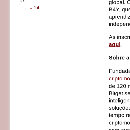
31
global. 
« Jul
B4Y, que
aprendiz
indepen
As inscr
aqui
.
Sobre a
Fundada 
criptom
de 120 m
Bitget s
intelige
soluçõe
tempo r
criptom