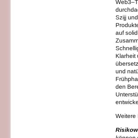
Web3–Te
durchdac
Szijj un
Produkte
auf sol
Zusammen
Schnelli
Klarheit
übersetz
und natü
Frühphas
den Bere
Unterst
entwicke
Weitere 
Risiko
können s