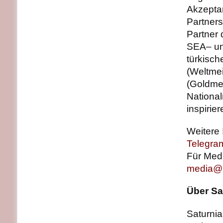
Akzepta
Partners
Partner 
SEA– un
türkisch
(Weltmei
(Goldme
National
inspirie
Weitere 
Telegra
Für Medi
media@b
Über Sa
Saturnia