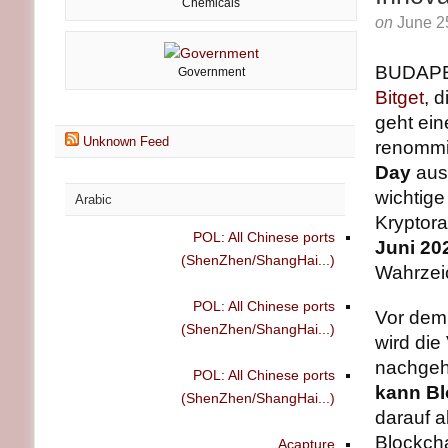
Chemicals
on
June 2
BUDAPE
Government
Bitget
, 
geht ein
Unknown Feed
renommi
Day
ausz
wichtig
Arabic
Kryptor
POL: All Chinese ports
Juni 20
(ShenZhen/ShangHai...)
Wahrzei
POL: All Chinese ports
Vor dem 
(ShenZhen/ShangHai...)
wird die
nachgeh
POL: All Chinese ports
kann Bl
(ShenZhen/ShangHai...)
darauf a
Blockcha
Acapture