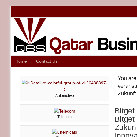
Home
Contact Us
You are
veranst
Zukunft
Automotive
Bitget
Telecom
Bitget
Zukunf
Innova