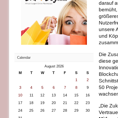
darauf a
bemüht,
größeres
Nutzerfr
unsere A
und Köpf
zusamme
Die Zus
Calendar
diese g
August 2026
Innovati
M
T
W
T
F
S
S
Blockcha
1
2
Schnitts
50 Proje
3
4
5
6
7
8
9
wachsen
10
11
12
13
14
15
16
17
18
19
20
21
22
23
„Die Zuk
24
25
26
27
28
29
30
Vertraue