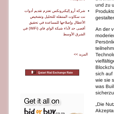
und zu u
شركة أرو إليكترونكس تعتزم تقديم أدوات
Produkt
نت سكاوت المتنقلة للتحليل وتشخيص
gestalte
الأعطال وإصلاحها للمساعدة في تحقيق
أقصى حد لأداء شبكة الواي فاي (WiFi) في
An der 
الشرق الأوسط
moderie
Persönl
teilnehm
Technolo
<< المزيد
vielfält
Blockch
Qatari Rial Exchange Rate
sich auf
wie sie 
was Bui
sicherzu
„Die Nut
Akzepta