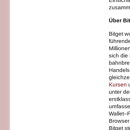
Einsich
zusamme
Über Bi
Bitget w
führend
Millione
sich die
bahnbre
Handelsl
gleichze
Kursen
u
unter d
erstklas
umfasse
Wallet–
Browser 
Bitget s