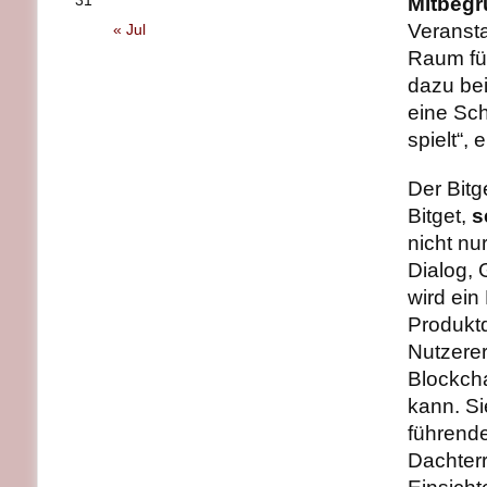
31
Mitbegr
Veransta
« Jul
Raum für
dazu bei
eine Sch
spielt“, 
Der Bitg
Bitget,
s
nicht nu
Dialog, 
wird ein
Produktd
Nutzerer
Blockcha
kann. Si
führende
Dachter