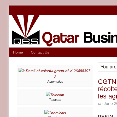
Home
Contact Us
You are
CGTN :
Automotive
récolt
les ag
Telecom
on
June 2
PÉKIN,