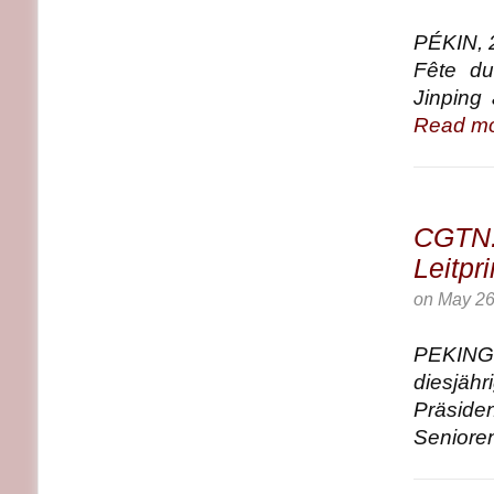
PÉKIN, 
Fête du
Jinping 
Read mo
CGTN: 
Leitpr
on
May 26
PEKING,
diesjäh
Präside
Senioren