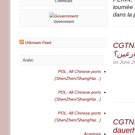
Chemicals
tournée 
dans la 
Government
Unknown Feed
CGTN: حوّل الصين المحاصيل الوفيرة إلى
ارعين؟
Arabic
on
June 2
POL: All Chinese ports
(ShenZhen/ShangHai...)
POL: All Chinese ports
(ShenZhen/ShangHai...)
POL: All Chinese ports
(ShenZhen/ShangHai...)
CGTN: 
dauerh
Acapture