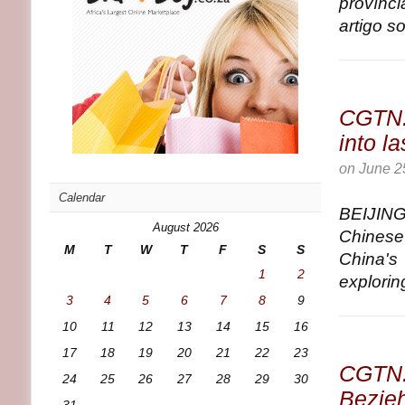
provínc
artigo so
CGTN:
into l
on
June 2
Calendar
BEIJIN
August 2026
Chinese 
M
T
W
T
F
S
S
China'
1
2
explorin
3
4
5
6
7
8
9
10
11
12
13
14
15
16
17
18
19
20
21
22
23
CGTN: 
24
25
26
27
28
29
30
Bezie