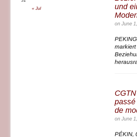
31
und e
« Jul
Moder
on
June 1
PEKING,
markiert
Beziehun
herausra
CGTN :
passé 
de mod
on
June 1
PÉKIN, 