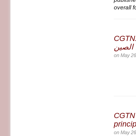
overall f
CGTN: صلحة الشعب أولاً: ركيزة أساسية في
الصين
on
May 26
CGTN :
princi
on
May 26