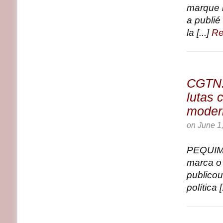
marque l
a publié 
la [...]
Re
CGTN: 
lutas
moder
on
June 1
PEQUIM,
marca o 
publicou
política [