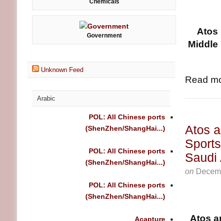
Chemicals
Atos 
Government
Middle
Unknown Feed
Read mo
Arabic
POL: All Chinese ports
Atos a
(ShenZhen/ShangHai...)
Sports
POL: All Chinese ports
Saudi 
(ShenZhen/ShangHai...)
on
Decemb
POL: All Chinese ports
(ShenZhen/ShangHai...)
Atos a
Acapture