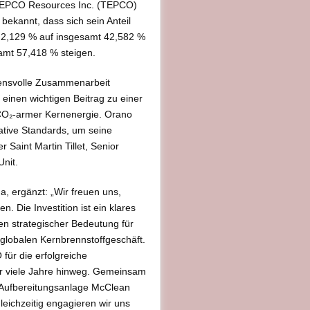
 TEPCO Resources Inc. (TEPCO)
bekannt, dass sich sein Anteil
 2,129 % auf insgesamt 42,582 %
amt 57,418 % steigen.
uensvolle Zusammenarbeit
inen wichtigen Beitrag zu einer
 CO₂-armer Kernenergie. Orano
rative Standards, um seine
 Saint Martin Tillet, Senior
nit.
, ergänzt: „Wir freuen uns,
 Die Investition ist ein klares
n strategischer Bedeutung für
 globalen Kernbrennstoffgeschäft.
für die erfolgreiche
r viele Jahre hinweg. Gemeinsam
 Aufbereitungsanlage McClean
leichzeitig engagieren wir uns