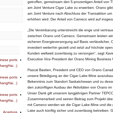
getroffen, gemeinsam den 5-prozentigen Anteil von
am Joint Venture Cigar Lake zu erwerben. Orano gibt 
am Joint Venture nach Abschluss der Transaktion um
erhöhen wird. Der Anteil von Cameco wird auf insges
„Die Vereinbarung unterstreicht die enge und vertra
zwischen Orano und Cameco. Gemeinsam leisten wir e
sicheren Energieversorgung auf Basis verlässlicher,
investiert weiterhin gezielt und setzt auf höchste ope
Kunden weltweit zuverlässig zu versorgen“, sagt Xavier
Executive Vice President der Orano Mining Business U
inese ports
angHai...)
Pascal Bastien, President und CEO von Orano Canada
unsere Beteiligung an der Cigar-Lake-Mine auszubauen.
inese ports
Bekenntnis zum Standort Saskatchewan und zu desse
angHai...)
den zukünftigen Ausbau der Aktivitäten von Orano im
Unser Dank gilt unserem langjährigen Partner TEPCO 
inese ports
Zusammenarbeit und seinen Beitrag zum Projekt übe
angHai...)
mit Cameco werden wir die Cigar-Lake-Mine und die
Lake auch künftig sicher und zuverlässig betreiben. G
Acapture