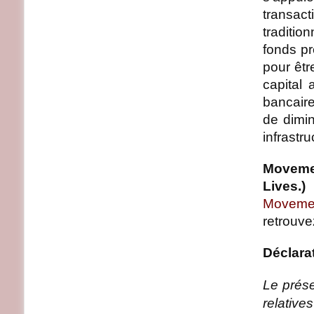
transac
traditio
fonds pr
pour êt
capital 
bancaire
de dimin
infrastru
Movemen
Lives
Movemen
retrouv
Déclara
Le prés
relativ