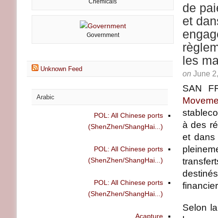
Chemicals
de pai
et dan
engage
Government
règlem
les m
Unknown Feed
on
June 2
SAN FR
Arabic
Moveme
stablec
POL: All Chinese ports
à des r
(ShenZhen/ShangHai...)
et dans
pleineme
POL: All Chinese ports
(ShenZhen/ShangHai...)
transfer
destiné
POL: All Chinese ports
financier
(ShenZhen/ShangHai...)
Selon la
Acapture