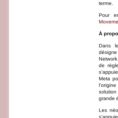
terme.
Pour en
Movemen
À propo
Dans l
désigne
Network
de règl
s’appui
Meta po
l’origin
solution
grande é
Les néo
s’appui