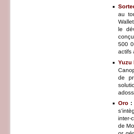
Sorte
au to
Wallet
le dé
conçu
500 0
actifs
Yuzu
Canop
de pr
solut
adoss
Oro
:
s’intè
inter-
de Mo
or gé