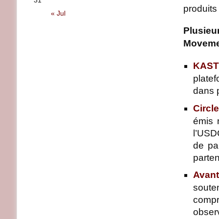
31
produits
« Jul
Plusieu
Moveme
KAST
plate
dans 
Circl
émis 
l’USDC
de pa
parten
Avant
soute
compr
obser