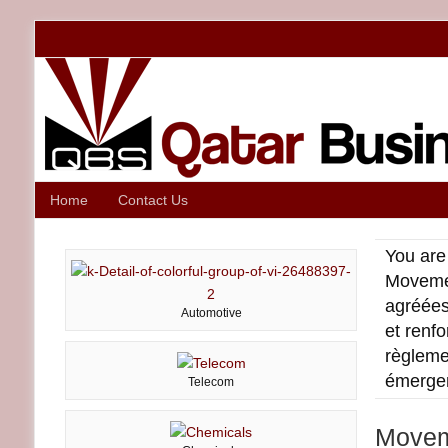
Home
Contact Us
You are
Movemen
agréées
Automotive
et renf
règleme
émerge
Telecom
Moveme