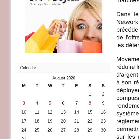
marchés
Dans le
Networ
précéde
de l’off
les déte
Movemen
réduire 
Calendar
d’argent
August 2026
à son r
M
T
W
T
F
S
S
déploye
1
2
comptes 
3
4
5
6
7
8
9
rendeme
10
11
12
13
14
15
16
systèm
règlemen
17
18
19
20
21
22
23
permett
24
25
26
27
28
29
30
sur les