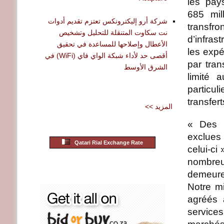
les pays
685 mil
شركة أرو إليكترونكس تعتزم تقديم أدوات
transfr
نت سكاوت المتنقلة للتحليل وتشخيص
d’infras
الأعطال وإصلاحها للمساعدة في تحقيق
les exp
أقصى حد لأداء شبكة الواي فاي (WiFi) في
par tran
الشرق الأوسط
limité 
particul
transfer
<< المزيد
« Des m
exclues
Qatari Rial Exchange Rate
celui-ci
nombreu
demeuren
Notre m
agréés 
services