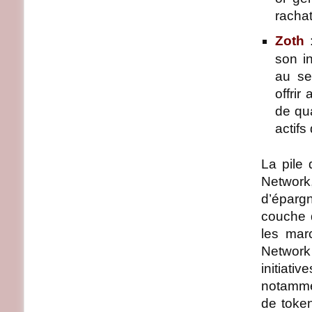
racha
Zoth
:
son i
au se
offri
de qua
actifs
La pile
Network
d’épargn
couche d
les mar
Network
initiati
notamme
de token