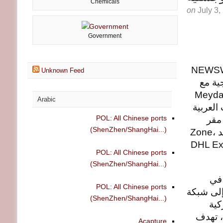
Chemicals
on
July 3,
Government
NEWSWIRE) — وقّعت DHL Exp
Unknown Feed
في مج
Meydan Free Zone الر
Arabic
تعزيز ق
POL: All Chinese ports
المتح
(ShenZhen/ShangHai...)
Zone، كلٌّ من السيد Mahmoud Haj Hussein، المدير الإقليمي لشركة
DHL Express UAE، والس
POL: All Chinese ports
(ShenZhen/ShangHai...)
يتيح 
POL: All Chinese ports
سلسًا إلى شبكة DHL اللوجستية العالمية
(ShenZhen/ShangHai...)
ومن
متخصصة
Acapture