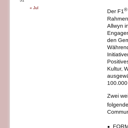
31
« Jul
®
Der F1
Rahmen 
Allwyn 
Engagem
den Gem
Während
Initiati
Positive
Kultur, 
ausgewäh
100.000 
Zwei wei
folgend
Communi
FORM