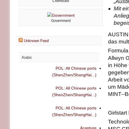
„Austi
Chemicals
Mit ei
Anlieg
Government
begei
AUSTIN,
Unknown Feed
das mult
Formula 
Allwyn 
Arabic
in Höhe
POL: All Chinese ports
gegeben.
(ShenZhen/ShangHai...)
Arbeit v
um Mädch
POL: All Chinese ports
MINT–Be
(ShenZhen/ShangHai...)
POL: All Chinese ports
Girlstar
(ShenZhen/ShangHai...)
Technol
Acapture
MSC CR