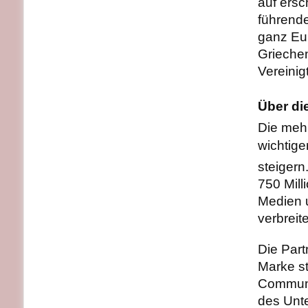
auf ersc
führende
ganz Eur
Griechen
Vereinig
Über di
Die mehr
wichtige
steigern
750 Mill
Medien 
verbreite
Die Part
Marke st
Communi
des Unt