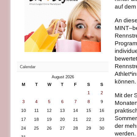
auf dem 
An diese
MINT–be
Rennstre
Program
individu
bewertet
Rennstr
Calendar
Athlet*i
August 2026
können.
M
T
W
T
F
S
S
1
2
Mit der 
3
4
5
6
7
8
9
Monaten 
praktis
10
11
12
13
14
15
16
Sommerc
17
18
19
20
21
22
23
der meh
24
25
26
27
28
29
30
werden.