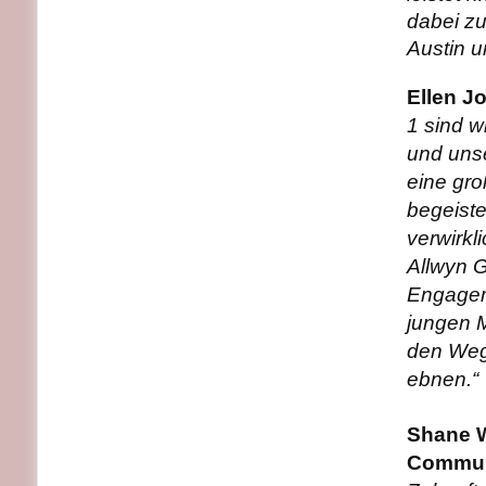
dabei z
Austin u
Ellen J
1 sind w
und unse
eine gro
begeiste
verwirkl
Allwyn 
Engageme
jungen M
den Weg
ebnen.“
Shane W
Communi