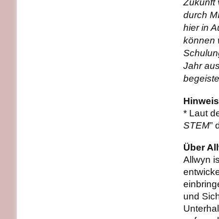
Zukunft 
durch MI
hier in 
können w
Schulun
Jahr au
begeiste
Hinweis
* Laut d
STEM
”
Über Al
Allwyn i
entwicke
einbring
und Sich
Unterhal