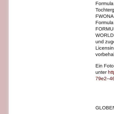
Formula
Tochterg
FWONA, 
Formula
FORMUL
WORLD 
und zug
Licensi
vorbehal
Ein Foto
unter
ht
79e2–4
GLOBENE