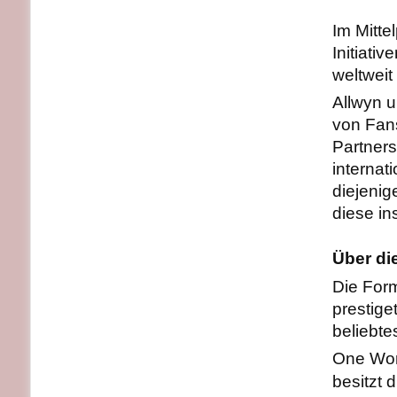
Im Mitte
Initiati
weltweit
Allwyn u
von Fans
Partners
interna
diejenig
diese in
Über di
Die For
prestige
beliebte
One Worl
besitzt 