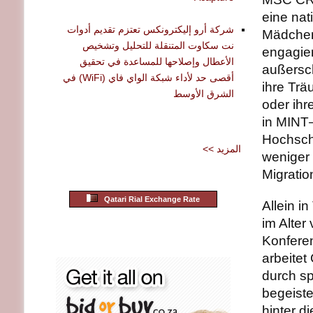
eine nat
شركة أرو إليكترونكس تعتزم تقديم أدوات
Mädchen
نت سكاوت المتنقلة للتحليل وتشخيص
engagier
الأعطال وإصلاحها للمساعدة في تحقيق
außersc
أقصى حد لأداء شبكة الواي فاي (WiFi) في
ihre Trä
الشرق الأوسط
oder ihr
in MINT–
Hochsch
<< المزيد
weniger 
Migratio
Qatari Rial Exchange Rate
Allein i
im Alter
Konferen
arbeitet
durch s
begeiste
hinter d