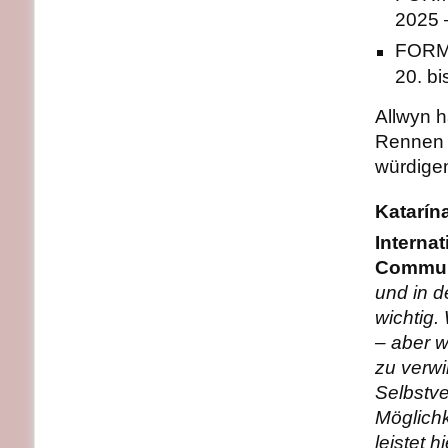
2025 
FORM
20. b
Allwyn h
Rennen f
würdige
Katarín
Interna
Communi
und in 
wichtig.
– aber w
zu verwi
Selbstve
Möglichk
leistet 