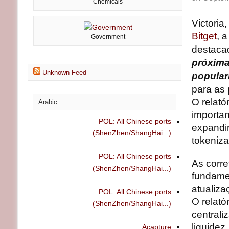
Chemicals
Victori
Bitget
, 
Government
destaca
próxima
Unknown Feed
popular
para as 
O relató
Arabic
importan
POL: All Chinese ports
expandin
(ShenZhen/ShangHai...)
tokeniza
POL: All Chinese ports
As corr
(ShenZhen/ShangHai...)
fundame
atualiza
POL: All Chinese ports
O relató
(ShenZhen/ShangHai...)
centrali
liquide
Acapture