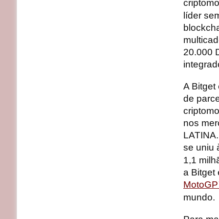
criptom
líder se
blockcha
multicad
20.000 
integrad
A Bitge
de parce
criptomo
nos me
LATINA. 
se uniu
1,1 mil
a Bitget
MotoG
mundo.