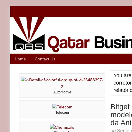
Home
Contact Us
You are
correto
relatór
Automotive
Bitget
Telecom
modelo
da An
on
Septem