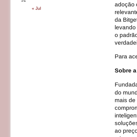
31
adoção d
« Jul
relevant
da Bitge
levando 
o padrã
verdadei
Para ace
Sobre a
Fundada
do mund
mais de 
comprom
intelige
soluções
ao preç