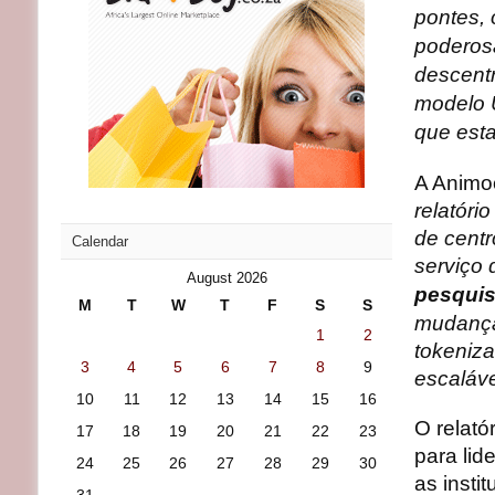
pontes,
poderos
descentr
modelo U
que esta
A Animoc
relatóri
de centr
Calendar
serviço 
August 2026
pesquis
M
T
W
T
F
S
S
mudança
1
2
tokeniz
3
4
5
6
7
8
9
escaláve
10
11
12
13
14
15
16
O relató
17
18
19
20
21
22
23
para lid
24
25
26
27
28
29
30
as inst