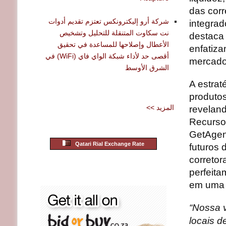
das corr
شركة أرو إليكترونكس تعتزم تقديم أدوات
integrad
نت سكاوت المتنقلة للتحليل وتشخيص
destaca
الأعطال وإصلاحها للمساعدة في تحقيق
enfatiz
أقصى حد لأداء شبكة الواي فاي (WiFi) في
mercados
الشرق الأوسط
A estrat
produtos
<< المزيد
revelan
Recursos
GetAgent
Qatari Rial Exchange Rate
futuros 
correto
perfeita
em uma 
“Nossa v
locais d