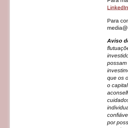
Para ma
LinkedI
Para com
media@b
Aviso d
flutuaçõ
investid
possam c
investim
que os o
o capita
aconsel
cuidados
individ
confiáve
por poss