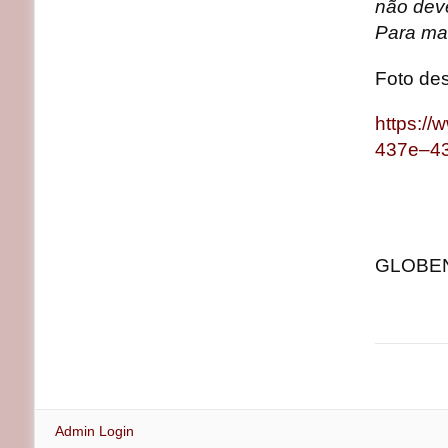
não deve
Para ma
Foto de
https:/
437e–4
GLOBENE
Admin Login