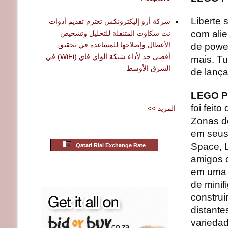
Liberte 
شركة أرو إليكترونكس تعتزم تقديم أدوات
com alie
نت سكاوت المتنقلة للتحليل وتشخيص
الأعطال وإصلاحها للمساعدة في تحقيق
de powe
أقصى حد لأداء شبكة الواي فاي (WiFi) في
mais. Tu
الشرق الأوسط
de lanç
LEGO Pa
foi feit
<< المزيد
Zonas de
em seus
Space, 
Qatari Rial Exchange Rate
amigos o
em uma 
de minif
construi
distante
variedad