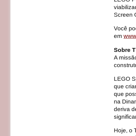
viabili
Screen 
Você po
em
www
Sobre 
A missã
construt
LEGO Sy
que cria
que pos
na Dinam
deriva 
signific
Hoje, o