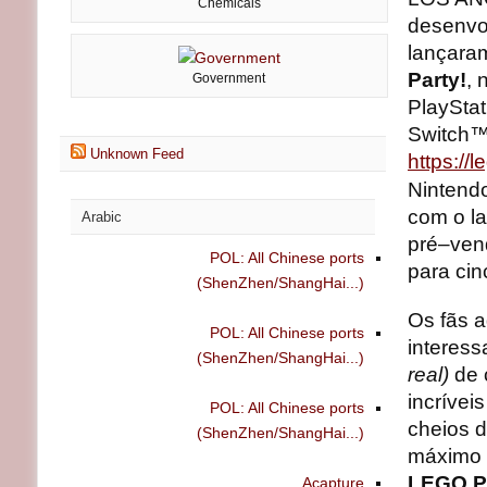
Chemicals
desenvo
lançaram
Party!
, 
Government
PlaySta
Switch™
Unknown Feed
https://
Nintendo
com o la
Arabic
pré–ven
POL: All Chinese ports
para cin
(ShenZhen/ShangHai...)
Os fãs 
POL: All Chinese ports
interess
(ShenZhen/ShangHai...)
real)
de 
incrívei
POL: All Chinese ports
cheios d
(ShenZhen/ShangHai...)
máximo 
LEGO Pa
Acapture