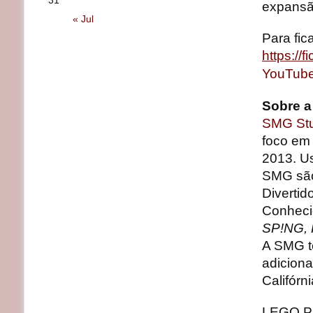
31
expansã
« Jul
Para fic
https://f
YouTub
Sobre a
SMG Stu
foco em
2013. Us
SMG são 
Divertid
Conheci
SP!NG, 
A SMG t
adiciona
Califórni
LEGO Par