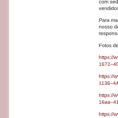
com sede
vendido
Para ma
nosso de
respons
Fotos d
https:/
1672–4
https:/
1136–4
https:/
16aa–4
https:/