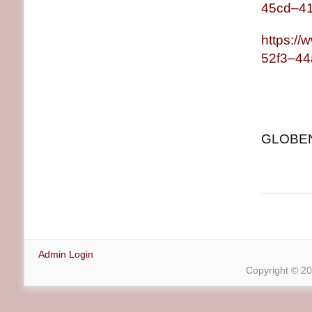
45cd–4
https:/
52f3–4
GLOBENE
Admin Login
Copyright © 2