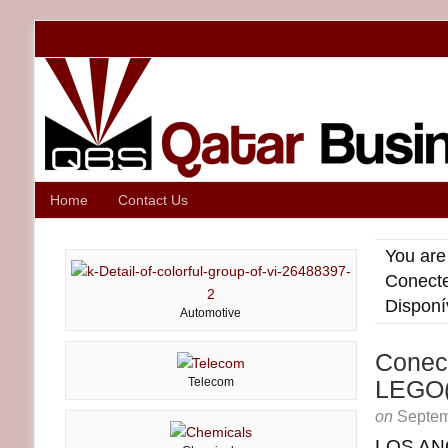
Home
Contact Us
You are
Conecte
Disponí
Automotive
Conect
Telecom
LEGO(R
on
Septem
LOS AN