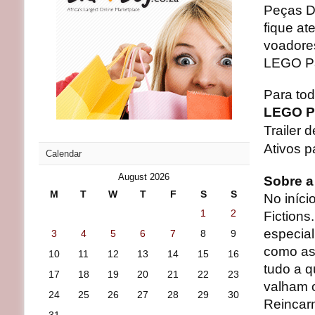
Peças D
fique at
voadores
LEGO Pa
Para tod
LEGO Pa
Trailer 
Ativos 
Calendar
August 2026
Sobre a
M
T
W
T
F
S
S
No iníci
1
2
Fiction
especial
3
4
5
6
7
8
9
como as 
10
11
12
13
14
15
16
tudo a q
17
18
19
20
21
22
23
valham o
24
25
26
27
28
29
30
Reincarn