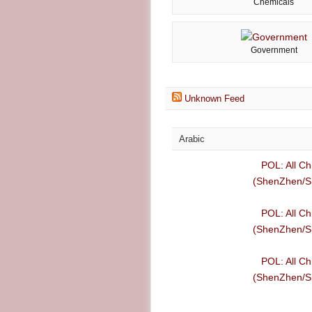
Chemicals
Government
Unknown Feed
Arabic
POL: All Ch
(ShenZhen/Sh
POL: All Ch
(ShenZhen/Sh
POL: All Ch
(ShenZhen/Sh