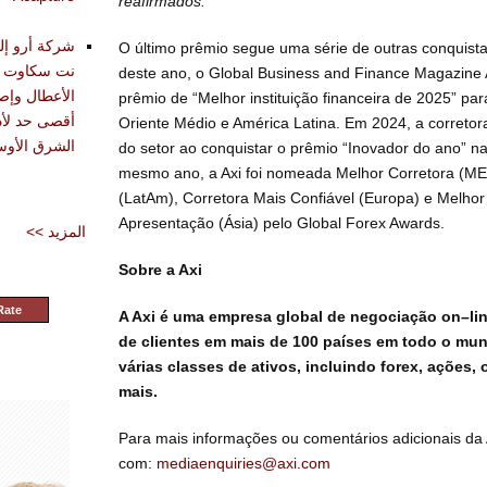
reafirmados.”
شركة أرو إل
O último prêmio segue uma série de outras conquistas
نت سكاوت ال
deste ano, o Global Business and Finance Magazine
الأعطال وإص
prêmio de “Melhor instituição financeira de 2025” p
Oriente Médio e América Latina. Em 2024, a correto
الشرق الأو
do setor ao conquistar o prêmio “Inovador do ano” 
mesmo ano, a Axi foi nomeada Melhor Corretora (ME
(LatAm), Corretora Mais Confiável (Europa) e Melho
Apresentação (Ásia) pelo Global Forex Awards.
<< المزيد
Sobre a Axi
Rate
A Axi é uma empresa global de negociação on–li
de clientes em mais de 100 países em todo o mun
várias classes de ativos, incluindo forex, ações, 
mais.
Para mais informações ou comentários adicionais da 
com:
mediaenquiries@axi.com