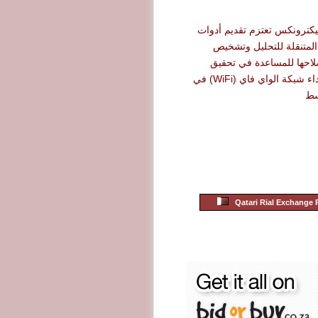
يكترونكس تعتزم تقديم أدوات
متنقلة للتحليل وتشخيص
لاحها للمساعدة في تحقيق
أقصى حد لأداء شبكة الواي فاي (WiFi) في
سط
Qatari Rial Exchange 