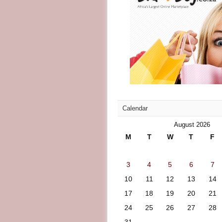
Calendar
August 2026
M
T
W
T
F
3
4
5
6
7
10
11
12
13
14
17
18
19
20
21
24
25
26
27
28