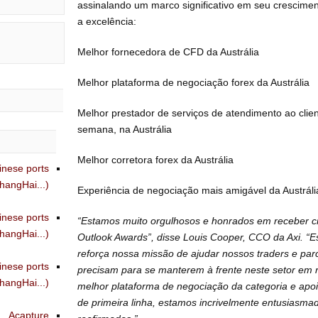
assinalando um marco significativo em seu crescim
a excelência:
Melhor fornecedora de CFD da Austrália
Melhor plataforma de negociação forex da Austrália
Melhor prestador de serviços de atendimento ao clien
semana, na Austrália
Melhor corretora forex da Austrália
inese ports
angHai...)
Experiência de negociação mais amigável da Austráli
inese ports
“Estamos muito orgulhosos e honrados em receber c
angHai...)
Outlook Awards”, disse Louis Cooper, CCO da Axi. “E
reforça nossa missão de ajudar nossos traders e par
inese ports
precisam para se manterem à frente neste setor em 
angHai...)
melhor plataforma de negociação da categoria e apoi
de primeira linha, estamos incrivelmente entusiasma
Acapture