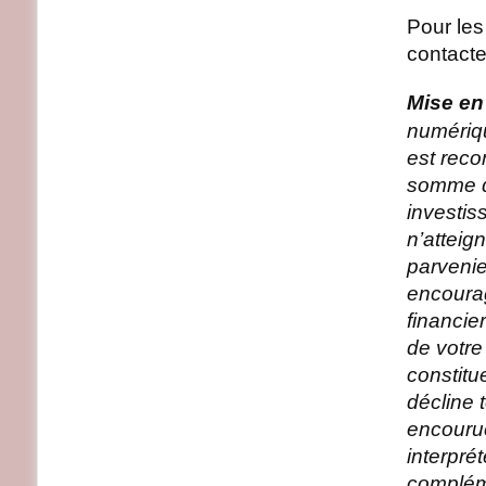
Pour le
contacte
Mise en
numérique
est reco
somme qu
investis
n’atteig
parvenie
encourag
financie
de votre
constitue
décline 
encourue
interpré
compléme