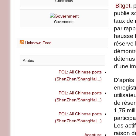
Chemicals
Bitget
, 
publie s
taux de 
Government
par rapp
hausse t
réserve 
Unknown Feed
démontre
détenus 
Arabic
d’une im
POL: All Chinese ports
(ShenZhen/ShangHai...)
D’après 
enregist
POL: All Chinese ports
utilisat
(ShenZhen/ShangHai...)
de réser
1,75 mil
POL: All Chinese ports
particip
(ShenZhen/ShangHai...)
Les acti
raison 
Acapture