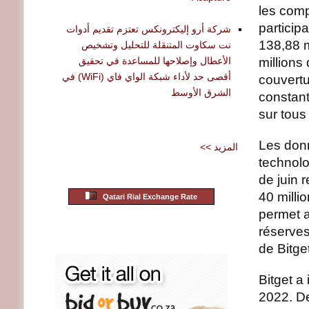
les comp
particip
شركة أرو إليكترونكس تعتزم تقديم أدوات
138,88 m
نت سكاوت المتنقلة للتحليل وتشخيص
الأعطال وإصلاحها للمساعدة في تحقيق
millions 
أقصى حد لأداء شبكة الواي فاي (WiFi) في
couvertu
الشرق الأوسط
constant
sur tous
Les donn
<< المزيد
technolo
de juin 
40 milli
Qatari Rial Exchange Rate
permet au
réserves
de Bitge
Bitget a
2022. De