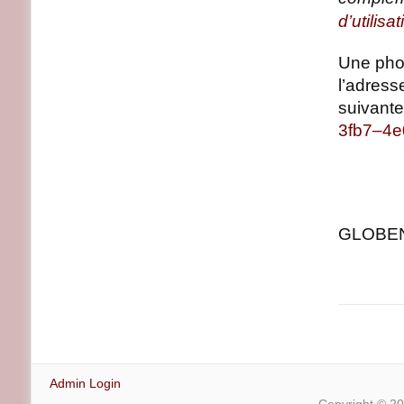
d’utilisa
Une pho
l’adress
suivante
3fb7–4
GLOBENE
Admin Login