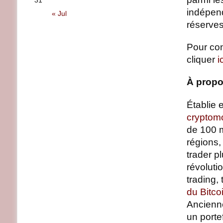
31
indépend
« Jul
réserves
Pour con
cliquer
i
À propo
Établie 
cryptom
de 100 m
régions,
trader p
révoluti
trading,
du Bitco
Ancienn
un porte