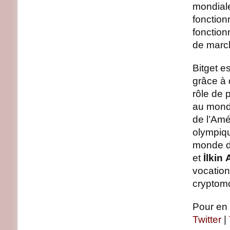
mondial
fonction
fonction
de marc
Bitget e
grâce à 
rôle de p
au mon
de l’Amé
olympiq
monde de
et
İlkin 
vocation
cryptomo
Pour en 
Twitter
|