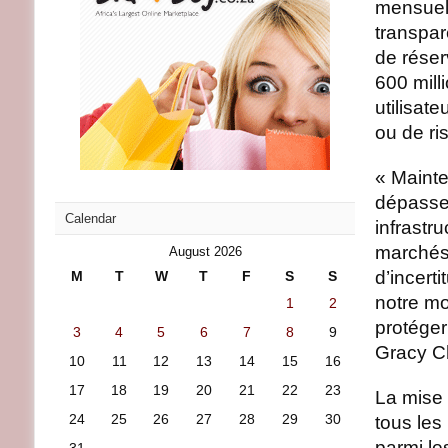
mensuell
transpar
de réser
600 mill
utilisat
ou de ri
« Mainte
dépasse 
Calendar
infrastru
marchés 
August 2026
d’incert
M
T
W
T
F
S
S
notre mo
1
2
protéger
3
4
5
6
7
8
9
Gracy C
10
11
12
13
14
15
16
17
18
19
20
21
22
23
La mise 
24
25
26
27
28
29
30
tous les
parmi le