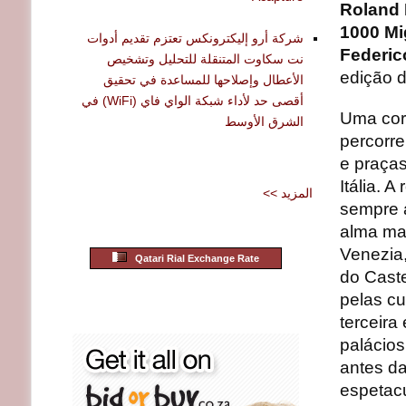
Roland 
1000 Mi
شركة أرو إليكترونكس تعتزم تقديم أدوات
Federic
نت سكاوت المتنقلة للتحليل وتشخيص
edição 
الأعطال وإصلاحها للمساعدة في تحقيق
أقصى حد لأداء شبكة الواي فاي (WiFi) في
Uma corr
الشرق الأوسط
percorre
e praças
Itália. 
<< المزيد
sempre
alma mai
Venezia
Qatari Rial Exchange Rate
do Caste
pelas cu
terceir
palácio
antes d
espetacu