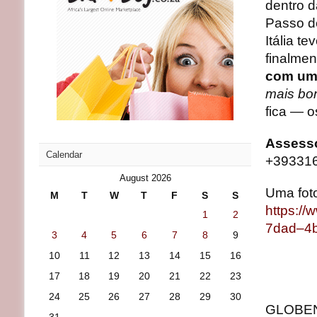
dentro 
Passo d
Itália te
finalmen
com um 
mais bo
fica — 
Assesso
Calendar
+39331
August 2026
Uma fot
M
T
W
T
F
S
S
https:/
1
2
7dad–4
3
4
5
6
7
8
9
10
11
12
13
14
15
16
17
18
19
20
21
22
23
24
25
26
27
28
29
30
GLOBENE