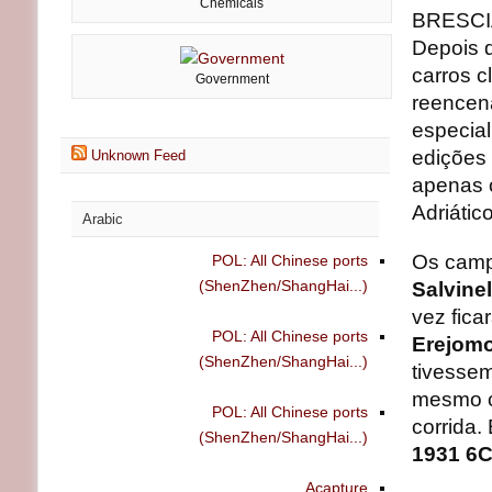
Chemicals
BRESCIA
Depois 
carros c
Government
reencen
especial
edições 
Unknown Feed
apenas 
Adriátic
Arabic
Os camp
POL: All Chinese ports
(ShenZhen/ShangHai...)
Salvinel
vez fica
POL: All Chinese ports
Erejomo
(ShenZhen/ShangHai...)
tivessem
mesmo co
POL: All Chinese ports
corrida.
(ShenZhen/ShangHai...)
1931 6C
Acapture