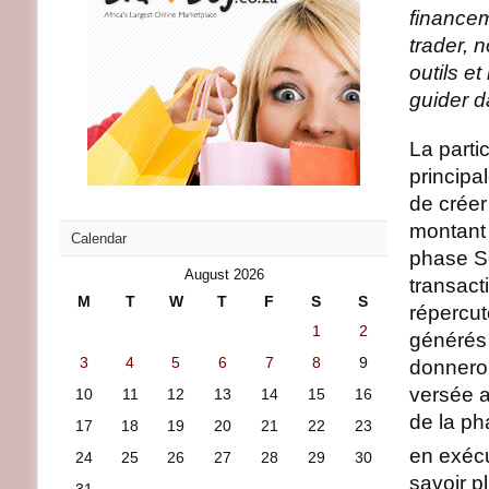
financem
trader, 
outils e
guider d
La partic
principa
de créer
montant 
Calendar
phase Se
August 2026
transact
M
T
W
T
F
S
S
répercut
1
2
générés 
3
4
5
6
7
8
9
donneron
versée a
10
11
12
13
14
15
16
de la ph
17
18
19
20
21
22
23
en exécu
24
25
26
27
28
29
30
savoir p