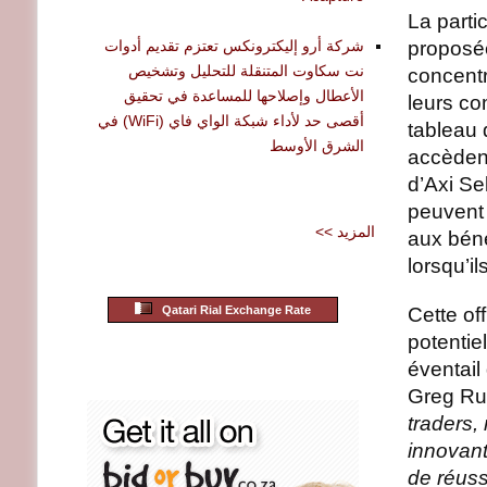
La parti
شركة أرو إليكترونكس تعتزم تقديم أدوات
proposée
نت سكاوت المتنقلة للتحليل وتشخيص
concentr
الأعطال وإصلاحها للمساعدة في تحقيق
leurs co
أقصى حد لأداء شبكة الواي فاي (WiFi) في
tableau 
الشرق الأوسط
accèdent
d’Axi Se
peuvent 
<< المزيد
aux béné
lorsqu’i
Qatari Rial Exchange Rate
Cette of
potentie
éventail
Greg Rub
traders,
innovant
de réuss