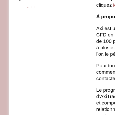
31
cliquez
i
« Jul
À propo
Axi est 
CFD en l
de 100 
à plusie
l’or, le 
Pour tou
commenta
contacte
Le progr
d’AxiTra
et compo
relation