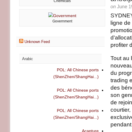
Chemicals
on
June 1
SYDNEY,
Government
ligne de
promotio
d’alloca
Unknown Feed
profiter
Tout au 
Arabic
nouveaux
POL: All Chinese ports
du progr
(ShenZhen/ShangHai...)
trading 
des béné
POL: All Chinese ports
son genr
(ShenZhen/ShangHai...)
de rejoi
courtier
POL: All Chinese ports
exclusiv
(ShenZhen/ShangHai...)
pendant 
Acapture