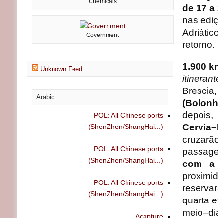
Chemicals
de 17 a
nas ediç
Adriáti
Government
retorno.
1.900 k
Unknown Feed
itinera
Brescia
Arabic
(Bolonh
depois,
POL: All Chinese ports
Cervia–
(ShenZhen/ShangHai...)
cruzarão
POL: All Chinese ports
passag
(ShenZhen/ShangHai...)
com a 
proxim
POL: All Chinese ports
reserva
(ShenZhen/ShangHai...)
quarta e
meio–di
Acapture