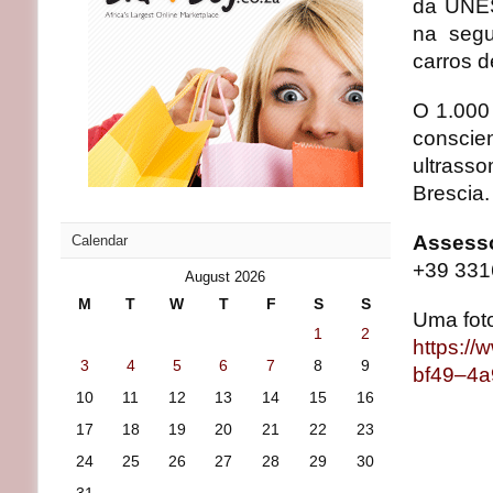
da UNES
na segu
carros d
O 1.000
conscie
ultrasso
Brescia.
Assesso
Calendar
+39 33
August 2026
M
T
W
T
F
S
S
Uma fot
1
2
https:/
3
4
5
6
7
8
9
bf49–4
10
11
12
13
14
15
16
17
18
19
20
21
22
23
24
25
26
27
28
29
30