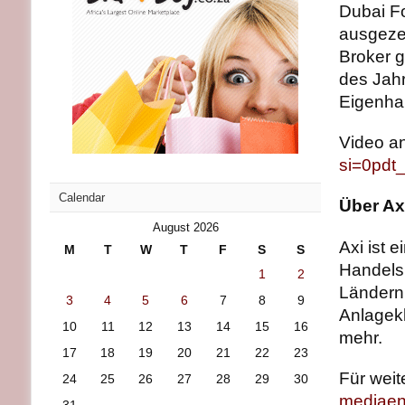
Dubai Fo
ausgeze
Broker g
des Jahr
Eigenha
Video a
si=0pd
Calendar
Über Ax
August 2026
Axi ist 
M
T
W
T
F
S
S
Handels
1
2
Ländern 
3
4
5
6
7
8
9
Anlagekl
10
11
12
13
14
15
16
mehr.
17
18
19
20
21
22
23
Für weit
24
25
26
27
28
29
30
mediaen