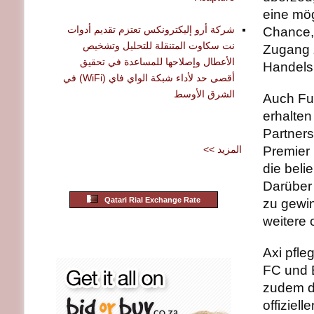
eine mög
شركة أرو إليكترونكس تعتزم تقديم أدوات
Chance, 
نت سكاوت المتنقلة للتحليل وتشخيص
Zugang z
الأعطال وإصلاحها للمساعدة في تحقيق
Handelsp
أقصى حد لأداء شبكة الواي فاي (WiFi) في
الشرق الأوسط
Auch Fu
erhalten
Partners
<< المزيد
Premier
die beli
Darüber 
Qatari Rial Exchange Rate
zu gewin
weitere o
Axi pfle
FC und E
zudem d
offiziel