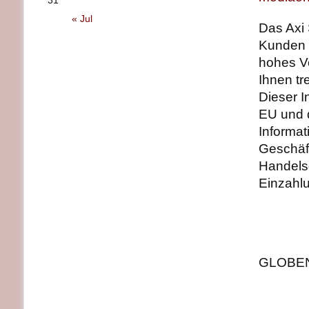
31
« Jul
Das Axi
Kunden 
hohes Ve
Ihnen tre
Dieser I
EU und d
Informat
Geschäf
Handels
Einzahl
GLOBENE