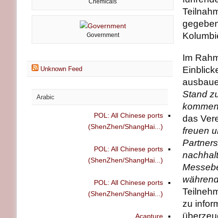
Chemicals
Teilnah
gegeben.
Kolumbie
Government
Im Rahm
Einblicke
Unknown Feed
ausbaue
Stand z
Arabic
kommen
POL: All Chinese ports
das Vere
(ShenZhen/ShangHai...)
freuen u
Partners
POL: All Chinese ports
nachhalt
(ShenZhen/ShangHai...)
Messebe
während 
POL: All Chinese ports
Teilnehm
(ShenZhen/ShangHai...)
zu infor
überzeu
Acapture