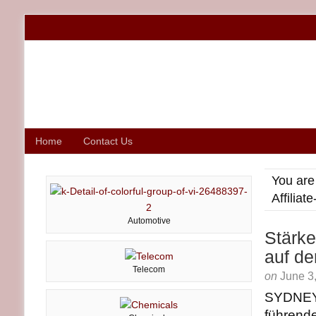
Home
Contact Us
You are
Affilia
Automotive
Stärke
auf d
Telecom
on
June 3
SYDNEY,
führend