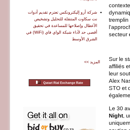
contexte 
dynamiqu
شركة أرو إليكترونكس تعتزم تقديم أدوات
نت سكاوت المتنقلة للتحليل وتشخيص
tremplin 
الأعطال وإصلاحها للمساعدة في تحقيق
l’approc
أقصى حد لأداء شبكة الواي فاي (WiFi) في
secteur 
الشرق الأوسط
Sur le s
<< المزيد
affiliés
leur sout
Alex Nas
Qatari Rial Exchange Rate
STO et q
égaleme
Le 30 av
Night
, 
uniqueme