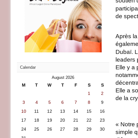
soutien
particip
de spect
Après l
égalemen
Dubaï. L
leaders 
Elle y a 
Calendar
notammen
August 2026
décentra
M
T
W
T
F
S
S
Elle a so
1
2
de la cr
3
4
5
6
7
8
9
10
11
12
13
14
15
16
17
18
19
20
21
22
23
« Notre 
24
25
26
27
28
29
30
simple qu