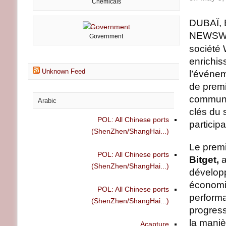
Chemicals
DUBAÏ, 
NEWSW
Government
société 
enrichi
Unknown Feed
l’événem
de premi
communau
Arabic
clés du 
POL: All Chinese ports
particip
(ShenZhen/ShangHai...)
Le premi
POL: All Chinese ports
Bitget,
a
(ShenZhen/ShangHai...)
développ
économiq
POL: All Chinese ports
performa
(ShenZhen/ShangHai...)
progres
la maniè
Acapture