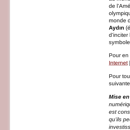
de l’Amé
olympiq
monde de
Aydın
(é
d’incite
symboles
Pour en 
Internet
Pour tou
suivante
Mise en
numérique
est cons
qu’ils p
investis