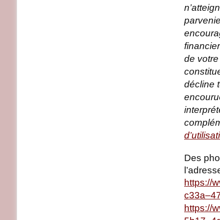
n’atteig
parvenie
encourag
financie
de votre
constitue
décline 
encourue
interpré
compléme
d’utilisa
Des pho
l’adress
https:/
c33a–4
https:/