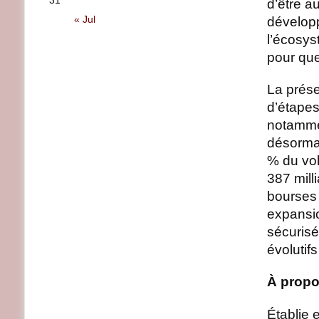
31
d’être a
« Jul
développ
l’écosy
pour que
La prése
d’étapes
notammen
désormai
% du vol
387 milli
bourses 
expansio
sécurisé
évolutif
À propo
Établie 