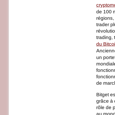
cryptom
de 100 m
régions,
trader p
révoluti
trading,
du Bitco
Ancienn
un porte
mondial
fonction
fonction
de marc
Bitget e
grâce à 
rôle de p
au mon