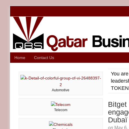
Home
Contact Us
You are
leaders
TOKEN2
Automotive
Bitget
Telecom
engag
Dubaï
on
May 6,